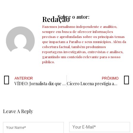
Sobre o autor:
Redação
Fazemos jornalismo independente e analítico,
sempre em busca de oferecer informações
precisas e aprofundadas sobre os principais temas
que impactam a Paraíba e seus municípios. Além da
cobertura factual, também produzimos
reportagens investigativas, entrevistas e análises,
garantindo um conteúdo relevante para o nosso
público.
ANTERIOR
PRÓXIMO
VÍDEO: Jornalista diz que Ex-Prefeito de Cajazeiras busca conversa com Cícero Lucena
Cícero Lucena prestigia abertura da ExpoUna em Uiraúna ao lado da prefeita Leninha Romão
Leave A Reply