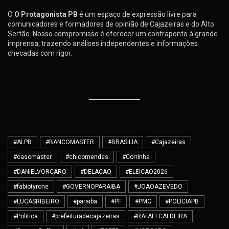
O
O Protagonista PB
é um espaço de expressão livre para
comunicadores e formadores de opinião de Cajazeiras e do Alto
Sertão. Nosso compromisso é oferecer um contraponto à grande
imprensa, trazendo análises independentes e informações
checadas com rigor.
#ALPB
#BANCOMASTER
#BRASILIA
#Cajazeiras
#casomaster
#chicomendes
#Corrinha
#DANIELVORCARO
#DELACAO
#ELEICAO2026
#fabiotyrone
#GOVERNOPARAIBA
#JOAOAZEVEDO
#LUCASRIBEIRO
#paraiba
#PF
#PMC
#POLICIAPB
#Politica
#prefeituradecajazeiras
#RAFAELCALDEIRA