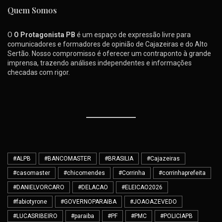
Quem Somos
O
O Protagonista PB
é um espaço de expressão livre para
comunicadores e formadores de opinião de Cajazeiras e do Alto
Sertão. Nosso compromisso é oferecer um contraponto à grande
imprensa, trazendo análises independentes e informações
checadas com rigor.
#ALPB
#BANCOMASTER
#BRASILIA
#Cajazeiras
#casomaster
#chicomendes
#Corrinha
#corrinhaprefeita
#DANIELVORCARO
#DELACAO
#ELEICAO2026
#fabiotyrone
#GOVERNOPARAIBA
#JOAOAZEVEDO
#LUCASRIBEIRO
#paraiba
#PF
#PMC
#POLICIAPB