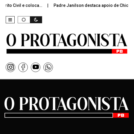
rito Civil e coloca…
Padre Janilson destaca apoio de Chico