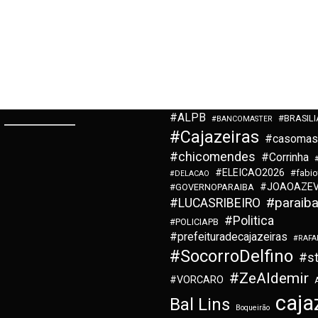
#ALPB
#BRASILI
#BANCOMASTER
#Cajazeiras
#casomas
#chicomendes
#Corrinha
#ELEICAO2026
#fabio
#DELACAO
#JOAOAZE
#GOVERNOPARAIBA
#paraib
#LUCASRIBEIRO
#Politica
#POLICIAPB
#prefeituradecajazeiras
#RAFA
#SocorroDelfino
#st
#ZeAldemir
#VORCARO
caja
Bal Lins
Boqueirão