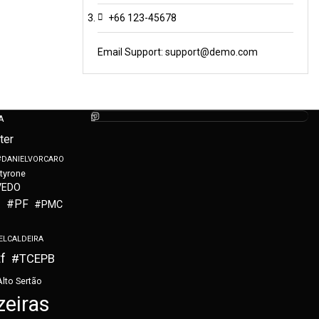
+66 123-45678
Email Support:
support@demo.com
A
ter
#DANIELVORCARO
tyrone
VEDO
a
#PF
#PMC
ELCALDEIRA
f
#TCEPB
Alto Sertão
zeiras