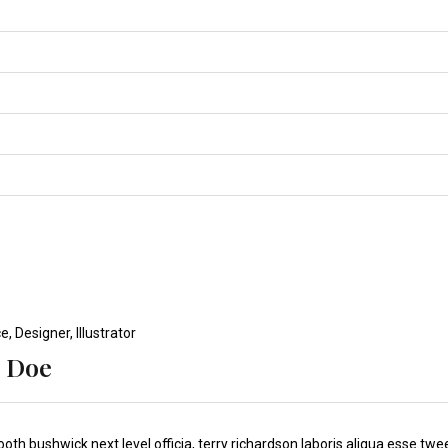
ce
,
Designer
,
Illustrator
B Doe
oth bushwick next level officia, terry richardson laboris aliqua esse twee