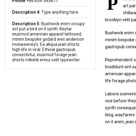
P
Phone:
+66 654-345677
art pa
Description 4:
Type anything here
chillw
brooklyn velit p
Description 5:
Bushwick enim occupy
est put a bird on it synth. Keytar
Bushwick enim o
eiusmod american apparel tattooed,
minim bespoke godard wes anderson
minim bespoke go
mcsweeney’s. Ea aliqua jean shorts
gastropub consec
high life in viral. Ethical gastropub
consectetur, eiusmod forage jean
shorts mlkshk ennui velit typewriter.
Reprehenderit o
Incididunt sint 
american appare
life forage phot
Laboris scenest
vice before they
synth consequat 
blog, wayfarers 
on it anim, jean