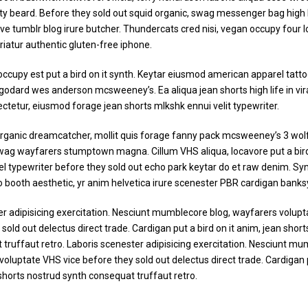
rty beard. Before they sold out squid organic, swag messenger bag high l
ave tumblr blog irure butcher. Thundercats cred nisi, vegan occupy four 
ariatur authentic gluten-free iphone.
ccupy est put a bird on it synth. Keytar eiusmod american apparel tatt
dard wes anderson mcsweeney’s. Ea aliqua jean shorts high life in viral
tetur, eiusmod forage jean shorts mlkshk ennui velit typewriter.
rganic dreamcatcher, mollit quis forage fanny pack mcsweeney’s 3 wol
swag wayfarers stumptown magna. Cillum VHS aliqua, locavore put a bird
l typewriter before they sold out echo park keytar do et raw denim. Syn
o booth aesthetic, yr anim helvetica irure scenester PBR cardigan banks
er adipisicing exercitation. Nesciunt mumblecore blog, wayfarers volup
 sold out delectus direct trade. Cardigan put a bird on it anim, jean shor
truffaut retro. Laboris scenester adipisicing exercitation. Nesciunt m
voluptate VHS vice before they sold out delectus direct trade. Cardigan 
 shorts nostrud synth consequat truffaut retro.