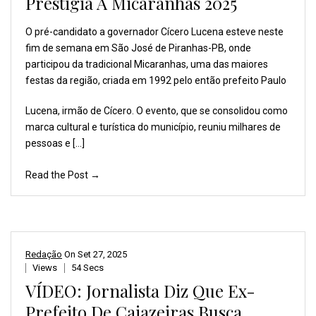
Prestigia A Micaranhas 2025
O pré-candidato a governador
Cícero Lucena esteve neste
fim de semana em São José
de Piranhas-PB, onde
participou
da tradicional Micaranhas,
uma das maiores
festas
da região, criada em 1992
pelo então prefeito Paulo
Lucena, irmão de Cícero. O evento, que se consolidou como
marca cultural e turística do município, reuniu milhares de
pessoas e […]
Read the Post →
Redação
On
Set 27, 2025
Views
54 Secs
VÍDEO: Jornalista Diz Que Ex-
Prefeito De Cajazeiras Busca