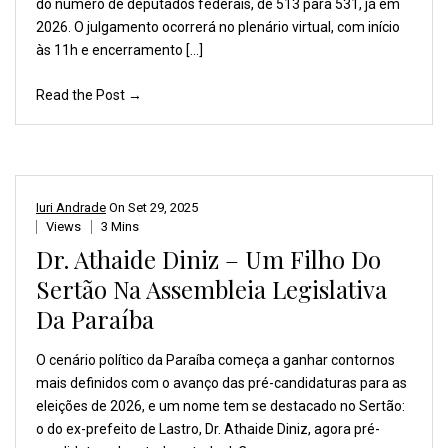
do número de deputados federais, de 513 para 531, já em
2026. O julgamento ocorrerá no plenário virtual, com início
às 11h e encerramento […]
Read the Post →
Iuri Andrade
On
Set 29, 2025
Views
3 Mins
Dr. Athaide Diniz – Um Filho Do
Sertão Na Assembleia Legislativa
Da Paraíba
O cenário político da Paraíba
começa a ganhar contornos
mais definidos com o avanço
das pré-candidaturas para
as
eleições de 2026, e
um nome tem se destacado
no Sertão:
o do ex-prefeito
de Lastro, Dr. Athaide
Diniz, agora pré-