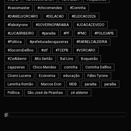
#casomaster
#chicomendes
#Corrinha
#DANIELVORCARO
#DELACAO
#ELEICAO2026
#fabiotyrone
#GOVERNOPARAIBA
#JOAOAZEVEDO
#LUCASRIBEIRO
#paraiba
#PF
#PMC
#POLICIAPB
#Politica
#prefeituradecajazeiras
#RAFAELCALDEIRA
#SocorroDelfino
#stf
#TCEPB
#VORCARO
#ZeAldemir
Alto Sertão
Bal Lins
Boqueirão
cajazeiras
Chico Mendes
corrinha
Corrinha Delfino
Cícero Lucena
Economia
educação
Fábio Tyrone
Leninha Romão
Marcos Eron
MDB
paraiba
paraíba
Política
São José de Piranhas
zé aldemir