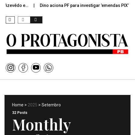
Azevêdo e…
Dino aciona PF para investigar ’emendas PIX’ após…
Home
>
2025
> Setembro
32 Posts
Monthly