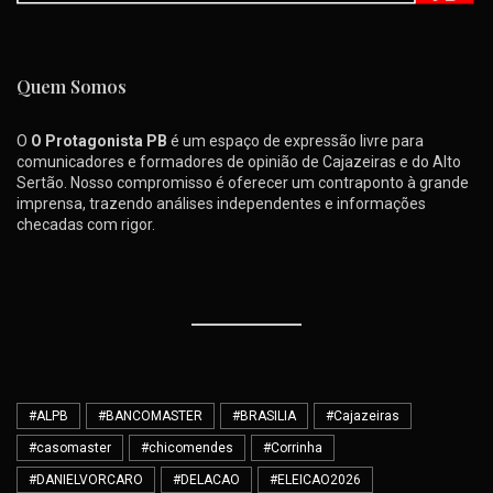
Quem Somos
O
O Protagonista PB
é um espaço de expressão livre para
comunicadores e formadores de opinião de Cajazeiras e do Alto
Sertão. Nosso compromisso é oferecer um contraponto à grande
imprensa, trazendo análises independentes e informações
checadas com rigor.
#ALPB
#BANCOMASTER
#BRASILIA
#Cajazeiras
#casomaster
#chicomendes
#Corrinha
#DANIELVORCARO
#DELACAO
#ELEICAO2026