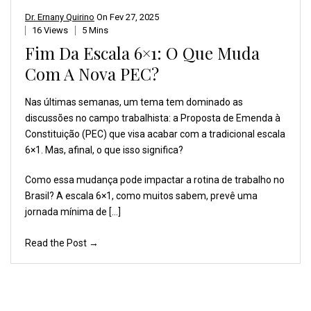
Dr. Ernany Quirino
On
Fev 27, 2025
16 Views
5 Mins
Fim Da Escala 6×1: O Que Muda
Com A Nova PEC?
Nas últimas semanas, um
tema tem dominado as
discussões
no campo trabalhista:
a Proposta de Emenda à
Constituição (PEC) que
visa acabar com a tradicional
escala
6×1. Mas, afinal,
o que isso significa?
Como essa mudança pode impactar a rotina de trabalho no
Brasil? A escala 6×1, como muitos sabem, prevê uma
jornada mínima de […]
Read the Post →