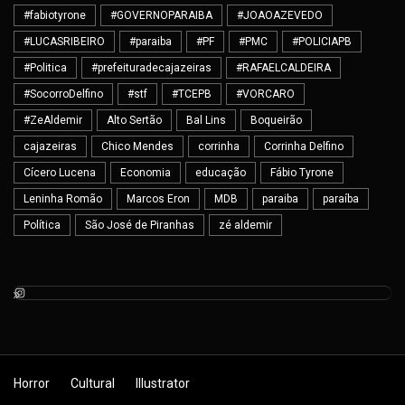
#fabiotyrone
#GOVERNOPARAIBA
#JOAOAZEVEDO
#LUCASRIBEIRO
#paraiba
#PF
#PMC
#POLICIAPB
#Politica
#prefeituradecajazeiras
#RAFAELCALDEIRA
#SocorroDelfino
#stf
#TCEPB
#VORCARO
#ZeAldemir
Alto Sertão
Bal Lins
Boqueirão
cajazeiras
Chico Mendes
corrinha
Corrinha Delfino
Cícero Lucena
Economia
educação
Fábio Tyrone
Leninha Romão
Marcos Eron
MDB
paraiba
paraíba
Política
São José de Piranhas
zé aldemir
Horror
Cultural
Illustrator