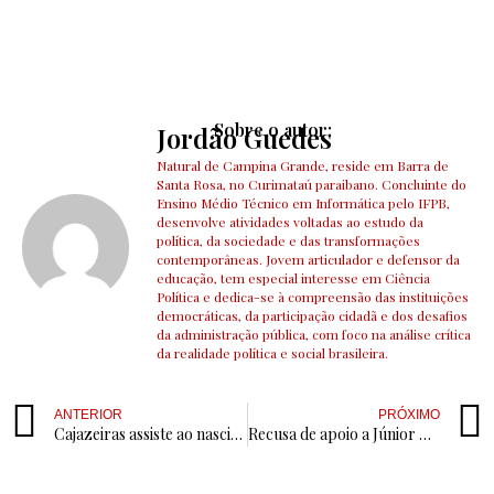
Sobre o autor:
Jordão Guedes
Natural de Campina Grande, reside em Barra de
Santa Rosa, no Curimataú paraibano. Concluinte do
Ensino Médio Técnico em Informática pelo IFPB,
desenvolve atividades voltadas ao estudo da
política, da sociedade e das transformações
contemporâneas. Jovem articulador e defensor da
educação, tem especial interesse em Ciência
Política e dedica-se à compreensão das instituições
democráticas, da participação cidadã e dos desafios
da administração pública, com foco na análise crítica
da realidade política e social brasileira.
ANTERIOR
PRÓXIMO
Cajazeiras assiste ao nascimento do governo da conveniência e do descarte
Recusa de apoio a Júnior Araújo culmina na exoneração de Zezinho do Mutirão pela prefeita Corrinha Delfino