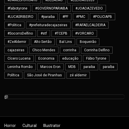
#DANIELVORCARO
#DELACAO
#ELEICAO2026
#fabiotyrone
#GOVERNOPARAIBA
#JOAOAZEVEDO
#LUCASRIBEIRO
#paraiba
#PF
#PMC
#POLICIAPB
#Politica
#prefeituradecajazeiras
#RAFAELCALDEIRA
#SocorroDelfino
#stf
#TCEPB
#VORCARO
#ZeAldemir
Alto Sertão
Bal Lins
Boqueirão
cajazeiras
Chico Mendes
corrinha
Corrinha Delfino
Cícero Lucena
Economia
educação
Fábio Tyrone
Leninha Romão
Marcos Eron
MDB
paraiba
paraíba
Política
São José de Piranhas
zé aldemir
Horror
Cultural
Illustrator