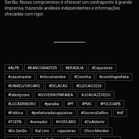
Sertão. Nosso compromisso é oferecer um contraponto à grande
imprensa, trazendo análises independentes e informações
checadas com rigor.
#ALPB
#BANCOMASTER
#BRASILIA
#Cajazeiras
#casomaster
#chicomendes
#Corrinha
#corrinhaprefeita
#DANIELVORCARO
#DELACAO
#ELEICAO2026
#fabiotyrone
#GOVERNOPARAIBA
#JOAOAZEVEDO
#LUCASRIBEIRO
#paraiba
#PF
#PMC
#POLICIAPB
#Politica
#prefeituradecajazeiras
#SocorroDelfino
#stf
#TCEPB
#vereador
#VORCARO
#ZeAldemir
Alto Sertão
Bal Lins
cajazeiras
Chico Mendes