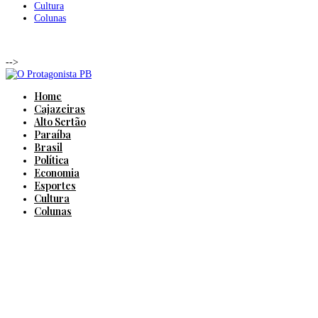
Cultura
Colunas
-->
Home
Cajazeiras
Alto Sertão
Paraíba
Brasil
Política
Economia
Esportes
Cultura
Colunas