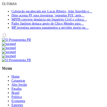
ÚLTIMAS
Coligação encabeçada por Lucas Ribeiro, João Azevêdo e…
Dino aciona PF para investigar ’emendas PIX’ após…
MPPB converte denúncia em Inquérito Civil e coloca…
Padre Janilson destaca apoio de Chico Mendes para…
MP investiga supostos pagamentos a servidor morto na…
Menu
Home
Cajazeiras
Alto Sertão
Paraíba
Brasil
Política
Economia
Esportes