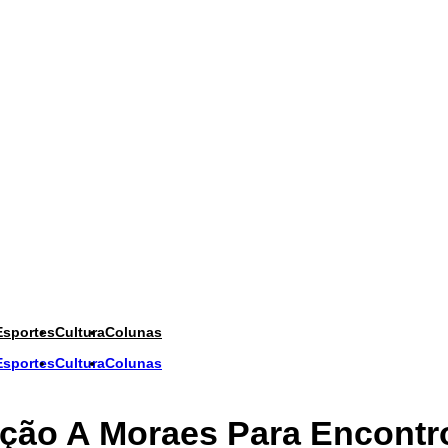
Esportes
Cultura
Colunas
Esportes
Cultura
Colunas
ção A Moraes Para Encontr