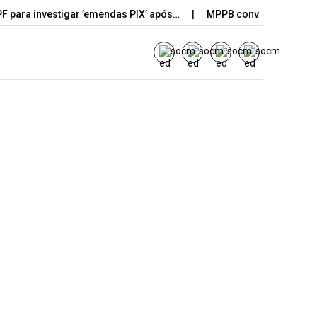
PF para investigar ’emendas PIX’ após…
MPPB converte denúncia