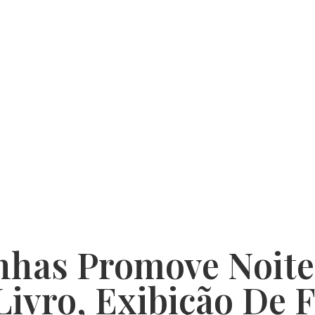
anhas Promove Noit
ivro, Exibição De F