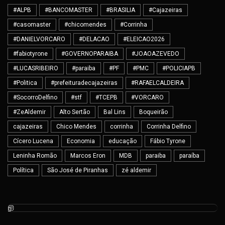
#ALPB
#BANCOMASTER
#BRASILIA
#Cajazeiras
#casomaster
#chicomendes
#Corrinha
#DANIELVORCARO
#DELACAO
#ELEICAO2026
#fabiotyrone
#GOVERNOPARAIBA
#JOAOAZEVEDO
#LUCASRIBEIRO
#paraiba
#PF
#PMC
#POLICIAPB
#Politica
#prefeituradecajazeiras
#RAFAELCALDEIRA
#SocorroDelfino
#stf
#TCEPB
#VORCARO
#ZeAldemir
Alto Sertão
Bal Lins
Boqueirão
cajazeiras
Chico Mendes
corrinha
Corrinha Delfino
Cícero Lucena
Economia
educação
Fábio Tyrone
Leninha Romão
Marcos Eron
MDB
paraiba
paraíba
Política
São José de Piranhas
zé aldemir