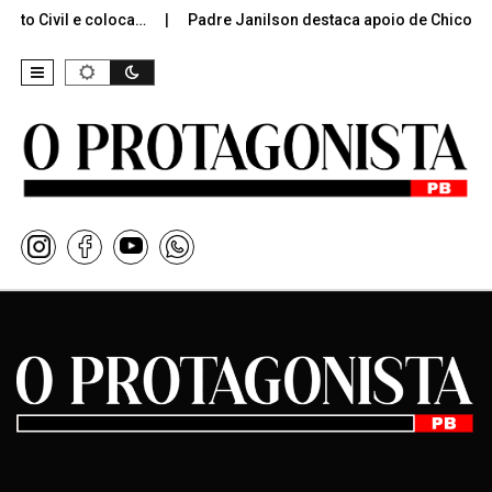
ito Civil e coloca…
Padre Janilson destaca apoio de Chico M