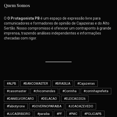
Quem Somos
O
O Protagonista PB
é um espaço de expressão livre para
comunicadores e formadores de opinião de Cajazeiras e do Alto
Sertão. Nosso compromisso é oferecer um contraponto à grande
imprensa, trazendo análises independentes e informações
checadas com rigor.
#ALPB
#BANCOMASTER
#BRASILIA
#Cajazeiras
#casomaster
#chicomendes
#Corrinha
#corrinhaprefeita
#DANIELVORCARO
#DELACAO
#ELEICAO2026
#fabiotyrone
#GOVERNOPARAIBA
#JOAOAZEVEDO
#LUCASRIBEIRO
#paraiba
#PF
#PMC
#POLICIAPB