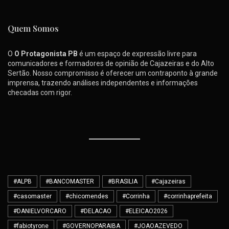
Quem Somos
O
O Protagonista PB
é um espaço de expressão livre para
comunicadores e formadores de opinião de Cajazeiras e do Alto
Sertão. Nosso compromisso é oferecer um contraponto à grande
imprensa, trazendo análises independentes e informações
checadas com rigor.
#ALPB
#BANCOMASTER
#BRASILIA
#Cajazeiras
#casomaster
#chicomendes
#Corrinha
#corrinhaprefeita
#DANIELVORCARO
#DELACAO
#ELEICAO2026
#fabiotyrone
#GOVERNOPARAIBA
#JOAOAZEVEDO