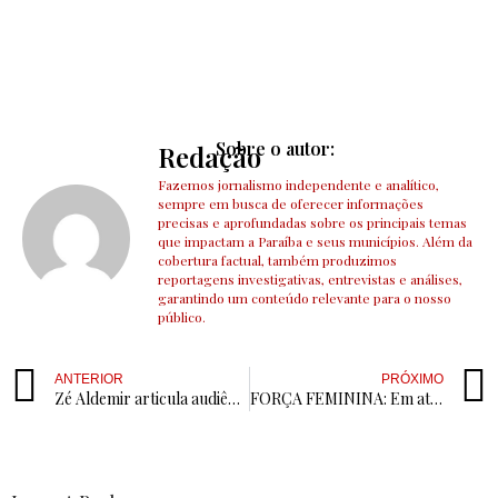
Sobre o autor:
Redação
Fazemos jornalismo independente e analítico,
sempre em busca de oferecer informações
precisas e aprofundadas sobre os principais temas
que impactam a Paraíba e seus municípios. Além da
cobertura factual, também produzimos
reportagens investigativas, entrevistas e análises,
garantindo um conteúdo relevante para o nosso
público.
ANTERIOR
PRÓXIMO
Zé Aldemir articula audiência por nova UPA em Cajazeiras e projeta vitória de Lucas Ribeiro ainda no 1º turno
FORÇA FEMININA: Em ato de desagravo e apoio à vereadora Fabiana Gomes, Sessão Especial reúne lideranças da Paraíba contra a violência política de gênero