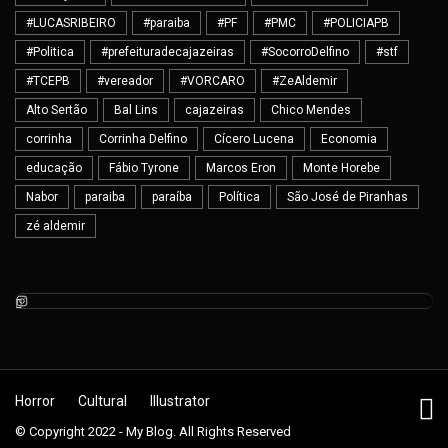
#LUCASRIBEIRO
#paraiba
#PF
#PMC
#POLICIAPB
#Politica
#prefeituradecajazeiras
#SocorroDelfino
#stf
#TCEPB
#vereador
#VORCARO
#ZeAldemir
Alto Sertão
Bal Lins
cajazeiras
Chico Mendes
corrinha
Corrinha Delfino
Cícero Lucena
Economia
educação
Fábio Tyrone
Marcos Eron
Monte Horebe
Nabor
paraiba
paraíba
Política
São José de Piranhas
zé aldemir
Horror
Cultural
Illustrator
© Copyright 2022 - My Blog. All Rights Reserved