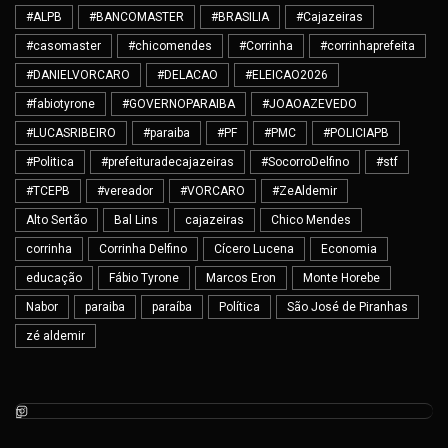
#ALPB
#BANCOMASTER
#BRASILIA
#Cajazeiras
#casomaster
#chicomendes
#Corrinha
#corrinhaprefeita
#DANIELVORCARO
#DELACAO
#ELEICAO2026
#fabiotyrone
#GOVERNOPARAIBA
#JOAOAZEVEDO
#LUCASRIBEIRO
#paraiba
#PF
#PMC
#POLICIAPB
#Politica
#prefeituradecajazeiras
#SocorroDelfino
#stf
#TCEPB
#vereador
#VORCARO
#ZeAldemir
Alto Sertão
Bal Lins
cajazeiras
Chico Mendes
corrinha
Corrinha Delfino
Cícero Lucena
Economia
educação
Fábio Tyrone
Marcos Eron
Monte Horebe
Nabor
paraiba
paraíba
Política
São José de Piranhas
zé aldemir