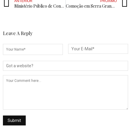
ANTERIOR
PRÓXIMO
Ministério Público de Contas aponta possível acumulação ilegal de cargos por Corrinha Delfino e pede aprofundamento de investigação no TCE-PB
Comoção em Serra Grande: Francisca de Ermeto perde a vida em acidente na PB-382
Leave A Reply