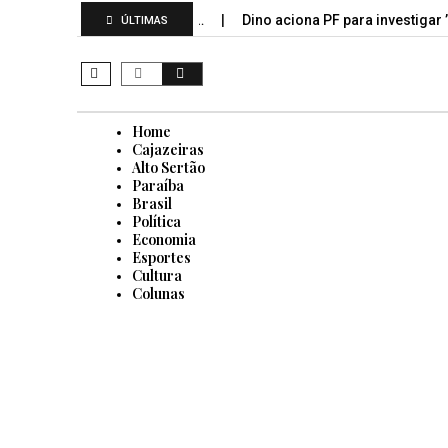
ibeiro, João Azevêdo e…
Dino aciona PF para investigar ’emen
ÚLTIMAS
Home
Cajazeiras
Alto Sertão
Paraíba
Brasil
Política
Economia
Esportes
Cultura
Colunas