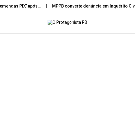
das PIX’ após…
MPPB converte denúncia em Inquérito Civil e c