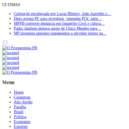
ÚLTIMAS
Coligação encabeçada por Lucas Ribeiro, João Azevêdo e…
Dino aciona PF para investigar ’emendas PIX’ após…
MPPB converte denúncia em Inquérito Civil e coloca…
Padre Janilson destaca apoio de Chico Mendes para…
MP investiga supostos pagamentos a servidor morto na…
Menu
Home
Cajazeiras
Alto Sertão
Paraíba
Brasil
Política
Economia
Esportes