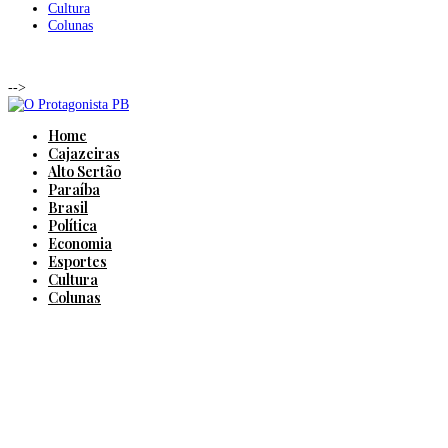
Cultura
Colunas
-->
Home
Cajazeiras
Alto Sertão
Paraíba
Brasil
Política
Economia
Esportes
Cultura
Colunas