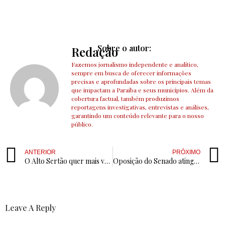
Sobre o autor:
Redação
Fazemos jornalismo independente e analítico,
sempre em busca de oferecer informações
precisas e aprofundadas sobre os principais temas
que impactam a Paraíba e seus municípios. Além da
cobertura factual, também produzimos
reportagens investigativas, entrevistas e análises,
garantindo um conteúdo relevante para o nosso
público.
ANTERIOR
PRÓXIMO
O Alto Sertão quer mais voz no Legislativo Paraibano e a corrida por 2026 já começou
Oposição do Senado atinge assinaturas para instalar CPI do Master
Leave A Reply