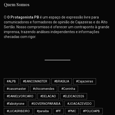
Quem Somos
O
O Protagonista PB
é um espaço de expressão livre para
comunicadores e formadores de opinião de Cajazeiras e do Alto
Sertão. Nosso compromisso é oferecer um contraponto à grande
imprensa, trazendo análises independentes e informações
checadas com rigor.
#ALPB
#BANCOMASTER
#BRASILIA
#Cajazeiras
#casomaster
#chicomendes
#Corrinha
#DANIELVORCARO
#DELACAO
#ELEICAO2026
#fabiotyrone
#GOVERNOPARAIBA
#JOAOAZEVEDO
#LUCASRIBEIRO
#paraiba
#PF
#PMC
#POLICIAPB