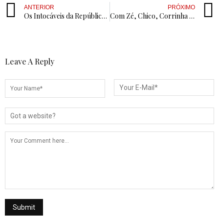
ANTERIOR
PRÓXIMO
Os Intocáveis da República – Por Ian Braga
Com Zé, Chico, Corrinha e Júnior, João Azevêdo diz estar ‘muito feliz’ e cita investimentos na região
Leave A Reply