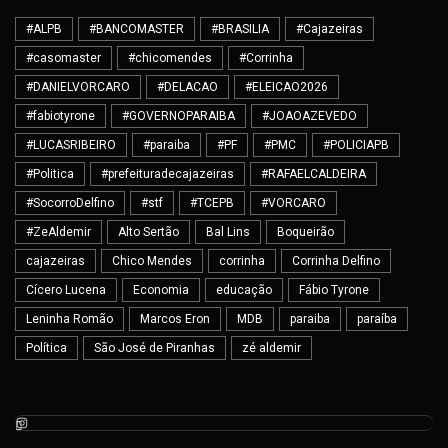
#ALPB
#BANCOMASTER
#BRASILIA
#Cajazeiras
#casomaster
#chicomendes
#Corrinha
#DANIELVORCARO
#DELACAO
#ELEICAO2026
#fabiotyrone
#GOVERNOPARAIBA
#JOAOAZEVEDO
#LUCASRIBEIRO
#paraiba
#PF
#PMC
#POLICIAPB
#Politica
#prefeituradecajazeiras
#RAFAELCALDEIRA
#SocorroDelfino
#stf
#TCEPB
#VORCARO
#ZeAldemir
Alto Sertão
Bal Lins
Boqueirão
cajazeiras
Chico Mendes
corrinha
Corrinha Delfino
Cícero Lucena
Economia
educação
Fábio Tyrone
Leninha Romão
Marcos Eron
MDB
paraiba
paraíba
Política
São José de Piranhas
zé aldemir