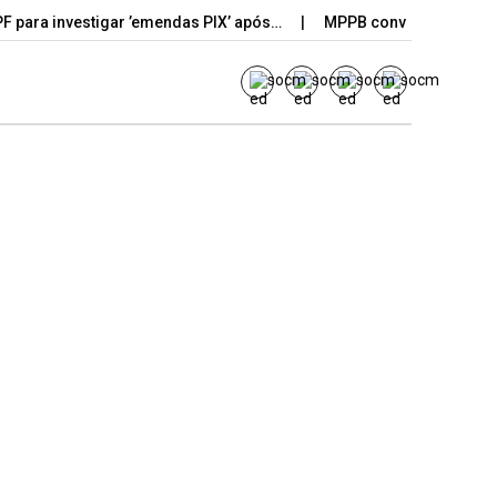
PF para investigar ’emendas PIX’ após…
MPPB converte denúncia