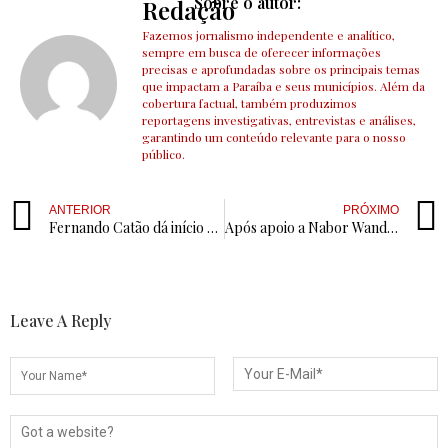
Sobre o autor:
Redação
Fazemos jornalismo independente e analítico,
sempre em busca de oferecer informações
precisas e aprofundadas sobre os principais temas
que impactam a Paraíba e seus municípios. Além da
cobertura factual, também produzimos
reportagens investigativas, entrevistas e análises,
garantindo um conteúdo relevante para o nosso
público.
ANTERIOR
PRÓXIMO
Fernando Catão dá início à despedida do TCE-PB; aposentadoria será oficializada na próxima semana
Após apoio a Nabor Wanderley, pai e filho devem ceder três redutos eleitorais a Fábio Tyrone em acordo político visando 2026
Leave A Reply