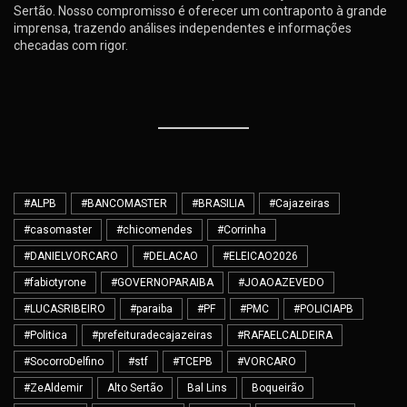
Sertão. Nosso compromisso é oferecer um contraponto à grande
imprensa, trazendo análises independentes e informações
checadas com rigor.
#ALPB
#BANCOMASTER
#BRASILIA
#Cajazeiras
#casomaster
#chicomendes
#Corrinha
#DANIELVORCARO
#DELACAO
#ELEICAO2026
#fabiotyrone
#GOVERNOPARAIBA
#JOAOAZEVEDO
#LUCASRIBEIRO
#paraiba
#PF
#PMC
#POLICIAPB
#Politica
#prefeituradecajazeiras
#RAFAELCALDEIRA
#SocorroDelfino
#stf
#TCEPB
#VORCARO
#ZeAldemir
Alto Sertão
Bal Lins
Boqueirão