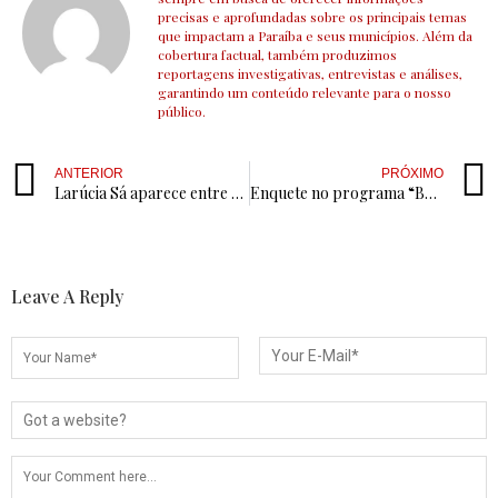
precisas e aprofundadas sobre os principais temas
que impactam a Paraíba e seus municípios. Além da
cobertura factual, também produzimos
reportagens investigativas, entrevistas e análises,
garantindo um conteúdo relevante para o nosso
público.
ANTERIOR
PRÓXIMO
Larúcia Sá aparece entre os 36 nomes mais lembrados para deputado estadual em nova pesquisa SETA
Enquete no programa “Boca Quente II” sinaliza favoritismo de Chico Mendes
Leave A Reply