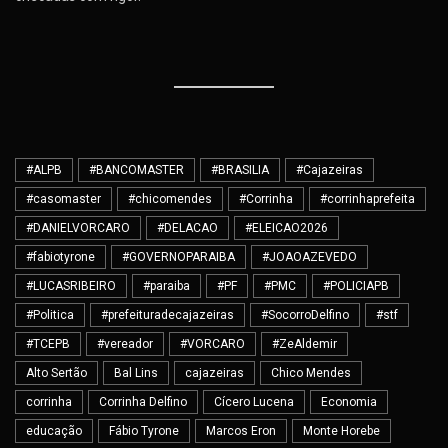
#ALPB
#BANCOMASTER
#BRASILIA
#Cajazeiras
#casomaster
#chicomendes
#Corrinha
#corrinhaprefeita
#DANIELVORCARO
#DELACAO
#ELEICAO2026
#fabiotyrone
#GOVERNOPARAIBA
#JOAOAZEVEDO
#LUCASRIBEIRO
#paraiba
#PF
#PMC
#POLICIAPB
#Politica
#prefeituradecajazeiras
#SocorroDelfino
#stf
#TCEPB
#vereador
#VORCARO
#ZeAldemir
Alto Sertão
Bal Lins
cajazeiras
Chico Mendes
corrinha
Corrinha Delfino
Cícero Lucena
Economia
educação
Fábio Tyrone
Marcos Eron
Monte Horebe