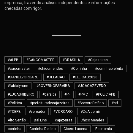
imprensa, trazendo análises independentes e informações
checadas com rigor.
#ALPB
#BANCOMASTER
#BRASILIA
#Cajazeiras
#casomaster
#chicomendes
#Corrinha
#corrinhaprefeita
#DANIELVORCARO
#DELACAO
#ELEICAO2026
#fabiotyrone
#GOVERNOPARAIBA
#JOAOAZEVEDO
#LUCASRIBEIRO
#paraiba
#PF
#PMC
#POLICIAPB
#Politica
#prefeituradecajazeiras
#SocorroDelfino
#stf
#TCEPB
#vereador
#VORCARO
#ZeAldemir
Alto Sertão
Bal Lins
cajazeiras
Chico Mendes
corrinha
Corrinha Delfino
Cícero Lucena
Economia