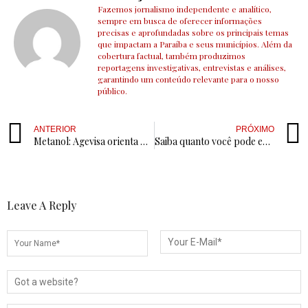
Fazemos jornalismo independente e analítico,
sempre em busca de oferecer informações
precisas e aprofundadas sobre os principais temas
que impactam a Paraíba e seus municípios. Além da
cobertura factual, também produzimos
reportagens investigativas, entrevistas e análises,
garantindo um conteúdo relevante para o nosso
público.
ANTERIOR
PRÓXIMO
Metanol: Agevisa orienta municípios da PB na fiscalização de bebidas adulteradas
Saiba quanto você pode economizar com nova regra do IR aprovada pela Câmara
Leave A Reply