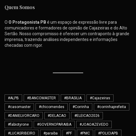
Quem Somos
O
O Protagonista PB
é um espaço de expressão livre para
comunicadores e formadores de opinião de Cajazeiras e do Alto
Sertão. Nosso compromisso é oferecer um contraponto à grande
imprensa, trazendo análises independentes e informações
checadas com rigor.
#ALPB
#BANCOMASTER
#BRASILIA
#Cajazeiras
#casomaster
#chicomendes
#Corrinha
#corrinhaprefeita
#DANIELVORCARO
#DELACAO
#ELEICAO2026
#fabiotyrone
#GOVERNOPARAIBA
#JOAOAZEVEDO
#LUCASRIBEIRO
#paraiba
#PF
#PMC
#POLICIAPB