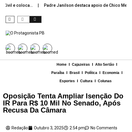
ivil e coloca…
Padre Janilson destaca apoio de Chico Mende
Home
Cajazeiras
Alto Sertão
Paraíba
Brasil
Política
Economia
Esportes
Cultura
Colunas
Oposição Tenta Ampliar Isenção Do
IR Para R$ 10 Mil No Senado, Após
Recusa Da Câmara
Redação
Outubro 3, 2025
2:54 pm
No Comments