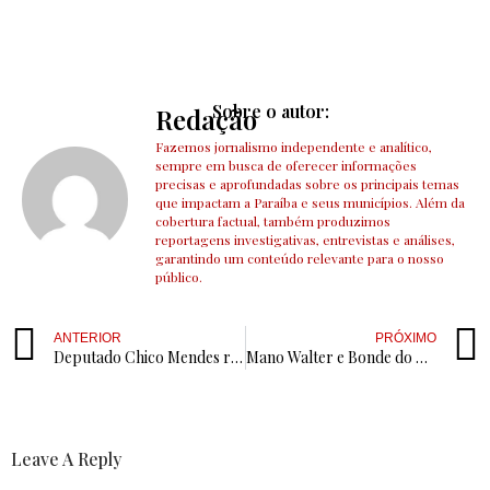
Sobre o autor:
Redação
Fazemos jornalismo independente e analítico,
sempre em busca de oferecer informações
precisas e aprofundadas sobre os principais temas
que impactam a Paraíba e seus municípios. Além da
cobertura factual, também produzimos
reportagens investigativas, entrevistas e análises,
garantindo um conteúdo relevante para o nosso
público.
ANTERIOR
PRÓXIMO
Deputado Chico Mendes recebe apoio do grupo de oposição de Assunção para as eleições de 2026
Mano Walter e Bonde do Brasil serão as atrações da “Festa do Caju” em Bernardino Batista
Leave A Reply