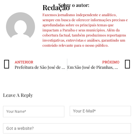
Sobre o autor:
Redação
Fazemos jornalismo independente e analítico,
sempre em busca de oferecer informações precisas e
aprofundadas sobre os principais temas que
impactam a Paraíba e seus municípios. Além da
cobertura factual, também produzimos reportagens
investigativas, entrevistas e análises, garantindo um
conteúdo relevante para o nosso público.
ANTERIOR
PRÓXIMO
Prefeitura de São José de Piranhas celebra Dia dos Pais com jogo festivo entre Sousa Master e Piranhense Master e show musical
Em São José de Piranhas, Escola Antônio Lacerda Neto comemora o Dia dos Estudantes com gincanas e brincadeiras
Leave A Reply