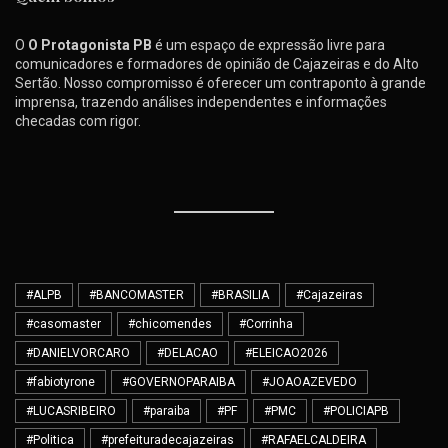
O
O Protagonista PB
é um espaço de expressão livre para
comunicadores e formadores de opinião de Cajazeiras e do Alto
Sertão. Nosso compromisso é oferecer um contraponto à grande
imprensa, trazendo análises independentes e informações
checadas com rigor.
#ALPB
#BANCOMASTER
#BRASILIA
#Cajazeiras
#casomaster
#chicomendes
#Corrinha
#DANIELVORCARO
#DELACAO
#ELEICAO2026
#fabiotyrone
#GOVERNOPARAIBA
#JOAOAZEVEDO
#LUCASRIBEIRO
#paraiba
#PF
#PMC
#POLICIAPB
#Politica
#prefeituradecajazeiras
#RAFAELCALDEIRA