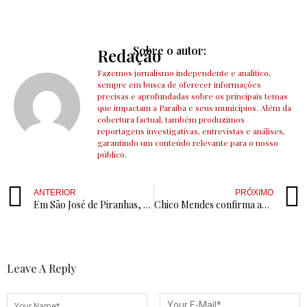
Sobre o autor:
Redação
Fazemos jornalismo independente e analítico,
sempre em busca de oferecer informações
precisas e aprofundadas sobre os principais temas
que impactam a Paraíba e seus municípios. Além da
cobertura factual, também produzimos
reportagens investigativas, entrevistas e análises,
garantindo um conteúdo relevante para o nosso
público.
ANTERIOR
PRÓXIMO
Em São José de Piranhas, Escola Antônio Lacerda Neto comemora o Dia dos Estudantes com gincanas e brincadeiras
Chico Mendes confirma apoio total à chapa do governo e afasta possibilidade de disputar suplência de João Azevêdo
Leave A Reply