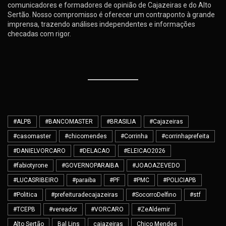
comunicadores e formadores de opinião de Cajazeiras e do Alto
Sertão. Nosso compromisso é oferecer um contraponto à grande
imprensa, trazendo análises independentes e informações
checadas com rigor.
#ALPB
#BANCOMASTER
#BRASILIA
#Cajazeiras
#casomaster
#chicomendes
#Corrinha
#corrinhaprefeita
#DANIELVORCARO
#DELACAO
#ELEICAO2026
#fabiotyrone
#GOVERNOPARAIBA
#JOAOAZEVEDO
#LUCASRIBEIRO
#paraiba
#PF
#PMC
#POLICIAPB
#Politica
#prefeituradecajazeiras
#SocorroDelfino
#stf
#TCEPB
#vereador
#VORCARO
#ZeAldemir
Alto Sertão
Bal Lins
cajazeiras
Chico Mendes