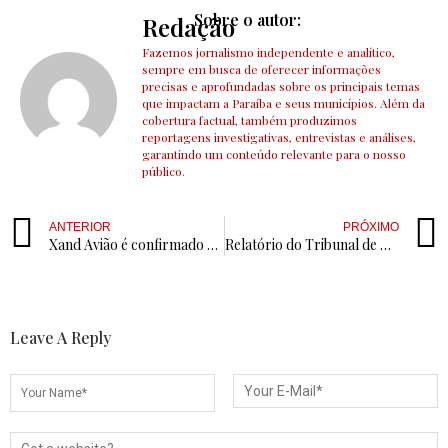
Sobre o autor:
Redação
Fazemos jornalismo independente e analítico,
sempre em busca de oferecer informações
precisas e aprofundadas sobre os principais temas
que impactam a Paraíba e seus municípios. Além da
cobertura factual, também produzimos
reportagens investigativas, entrevistas e análises,
garantindo um conteúdo relevante para o nosso
público.
ANTERIOR
PRÓXIMO
Xand Avião é confirmado como atração principal da MICARANHAS 2025, em São José de Piranhas
Relatório do Tribunal de Contas diz que obra de creche no bairro São Francisco está em atraso e vê prejuízos para famílias de Cajazeiras
Leave A Reply