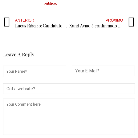
público.
ANTERIOR
PRÓXIMO
Lucas Ribeiro: Candidato Natural ou rosto da dinastia sem projeto?
Xand Avião é confirmado como atração principal da MICARANHAS 2025, em São José de Piranhas
Leave A Reply