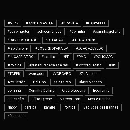
#ALPB
#BANCOMASTER
#BRASILIA
#Cajazeiras
#casomaster
#chicomendes
#Corrinha
#corrinhaprefeita
#DANIELVORCARO
#DELACAO
#ELEICAO2026
#fabiotyrone
#GOVERNOPARAIBA
#JOAOAZEVEDO
#LUCASRIBEIRO
#paraiba
#PF
#PMC
#POLICIAPB
#Politica
#prefeituradecajazeiras
#SocorroDelfino
#stf
#TCEPB
#vereador
#VORCARO
#ZeAldemir
Alto Sertão
Bal Lins
cajazeiras
Chico Mendes
corrinha
Corrinha Delfino
Cícero Lucena
Economia
educação
Fábio Tyrone
Marcos Eron
Monte Horebe
Nabor
paraiba
paraíba
Política
São José de Piranhas
zé aldemir