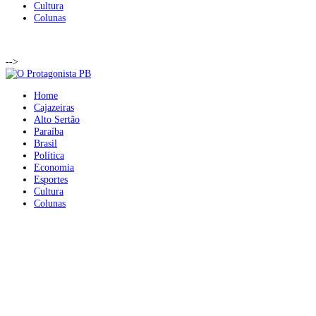
Cultura
Colunas
-->
Home
Cajazeiras
Alto Sertão
Paraíba
Brasil
Política
Economia
Esportes
Cultura
Colunas