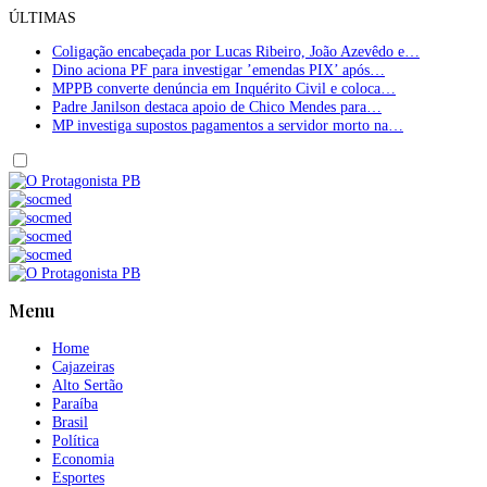
ÚLTIMAS
Coligação encabeçada por Lucas Ribeiro, João Azevêdo e…
Dino aciona PF para investigar ’emendas PIX’ após…
MPPB converte denúncia em Inquérito Civil e coloca…
Padre Janilson destaca apoio de Chico Mendes para…
MP investiga supostos pagamentos a servidor morto na…
Menu
Home
Cajazeiras
Alto Sertão
Paraíba
Brasil
Política
Economia
Esportes