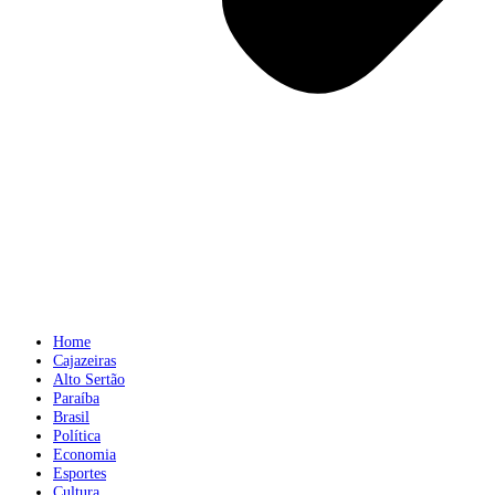
Home
Cajazeiras
Alto Sertão
Paraíba
Brasil
Política
Economia
Esportes
Cultura