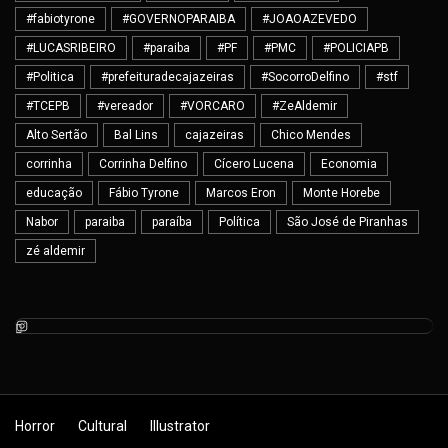
#fabiotyrone
#GOVERNOPARAIBA
#JOAOAZEVEDO
#LUCASRIBEIRO
#paraiba
#PF
#PMC
#POLICIAPB
#Politica
#prefeituradecajazeiras
#SocorroDelfino
#stf
#TCEPB
#vereador
#VORCARO
#ZeAldemir
Alto Sertão
Bal Lins
cajazeiras
Chico Mendes
corrinha
Corrinha Delfino
Cícero Lucena
Economia
educação
Fábio Tyrone
Marcos Eron
Monte Horebe
Nabor
paraiba
paraíba
Política
São José de Piranhas
zé aldemir
Horror
Cultural
Illustrator