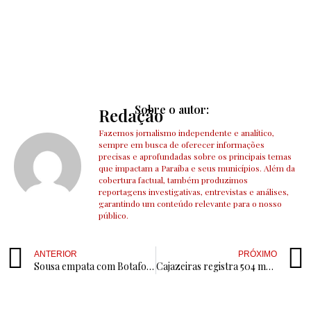
Sobre o autor:
Redação
Fazemos jornalismo independente e analítico,
sempre em busca de oferecer informações
precisas e aprofundadas sobre os principais temas
que impactam a Paraíba e seus municípios. Além da
cobertura factual, também produzimos
reportagens investigativas, entrevistas e análises,
garantindo um conteúdo relevante para o nosso
público.
ANTERIOR
PRÓXIMO
Sousa empata com Botafogo no Almeidão e conquista Tetracampeonato Paraibano
Cajazeiras registra 504 mm de chuvas no primeiro trimestre de 2025