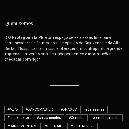
Quem Somos
O
O Protagonista PB
é um espaço de expressão livre para
comunicadores e formadores de opinião de Cajazeiras e do Alto
Sertão. Nosso compromisso é oferecer um contraponto à grande
imprensa, trazendo análises independentes e informações
checadas com rigor.
#ALPB
#BANCOMASTER
#BRASILIA
#Cajazeiras
#casomaster
#chicomendes
#Corrinha
#corrinhaprefeita
#DANIELVORCARO
#DELACAO
#ELEICAO2026