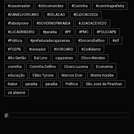
#casomaster
#chicomendes
#Corrinha
#corrinhaprefeita
#DANIELVORCARO
#DELACAO
#ELEICAO2026
#fabiotyrone
#GOVERNOPARAIBA
#JOAOAZEVEDO
#LUCASRIBEIRO
#paraiba
#PF
#PMC
#POLICIAPB
#Politica
#prefeituradecajazeiras
#SocorroDelfino
#stf
#TCEPB
#vereador
#VORCARO
#ZeAldemir
Alto Sertão
Bal Lins
cajazeiras
Chico Mendes
corrinha
Corrinha Delfino
Cícero Lucena
Economia
educação
Fábio Tyrone
Marcos Eron
Monte Horebe
Nabor
paraiba
paraíba
Política
São José de Piranhas
zé aldemir