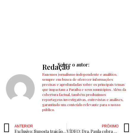
Sobre o autor:
Redação
Fazemos jornalismo independente e analítico,
sempre em busca de oferecer informações
precisas e aprofundadas sobre os principais temas
que impactam a Paraíba e seus municípios. Além da
cobertura factual, também produzimos
reportagens investigativas, entrevistas e análises,
garantindo um conteúdo relevante para o nosso
público.
ANTERIOR
PRÓXIMO
Exclusivo: Suposta traição a Leninha Romão em Uiraúna pode ter incluído vereadores
VÍDEO: Dra. Paula cobra pedido de desculpa público de Daianny Valêncio a Zé Aldemir: “Foi muito grosseira”