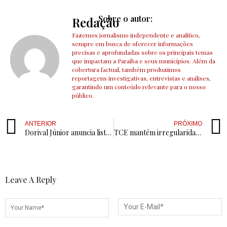
Sobre o autor:
Redação
Fazemos jornalismo independente e analítico,
sempre em busca de oferecer informações
precisas e aprofundadas sobre os principais temas
que impactam a Paraíba e seus municípios. Além da
cobertura factual, também produzimos
reportagens investigativas, entrevistas e análises,
garantindo um conteúdo relevante para o nosso
público.
ANTERIOR
PRÓXIMO
Dorival Júnior anuncia lista de convocados para jogos contra Colômbia e Argentina
TCE mantém irregularidades na contratação de cooperativa em Cajazeiras-PB
Leave A Reply