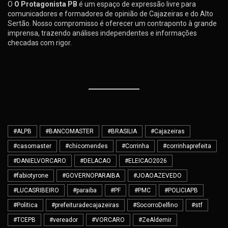
O
O Protagonista PB
é um espaço de expressão livre para
comunicadores e formadores de opinião de Cajazeiras e do Alto
Sertão. Nosso compromisso é oferecer um contraponto à grande
imprensa, trazendo análises independentes e informações
checadas com rigor.
#ALPB
#BANCOMASTER
#BRASILIA
#Cajazeiras
#casomaster
#chicomendes
#Corrinha
#corrinhaprefeita
#DANIELVORCARO
#DELACAO
#ELEICAO2026
#fabiotyrone
#GOVERNOPARAIBA
#JOAOAZEVEDO
#LUCASRIBEIRO
#paraiba
#PF
#PMC
#POLICIAPB
#Politica
#prefeituradecajazeiras
#SocorroDelfino
#stf
#TCEPB
#vereador
#VORCARO
#ZeAldemir