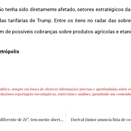
ão tenha sido diretamente afetado, setores estratégicos 
s tarifárias de Trump. Entre os itens no radar das sobre
ém de possíveis cobranças sobre produtos agrícolas e etano
trópolis
lítico, sempre em busca de oferecer informações precisas e aprofundadas sobre os
uzimos reportagens investigativas, entrevistas e análises, garantindo um conteúdo
Ao lado da prefeita, secretária diz que Corrinha, “diferente de Zé”, tem mente aberta para ouvir
Dorival Júnior anuncia lista de 