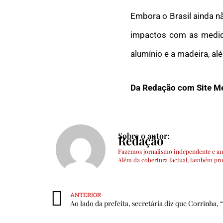
Embora o Brasil ainda n
impactos com as medida
alumínio e a madeira, al
Da Redação com Site Me
Sobre o autor:
Redação
Fazemos jornalismo independente e ana
Além da cobertura factual, também prod
ANTERIOR