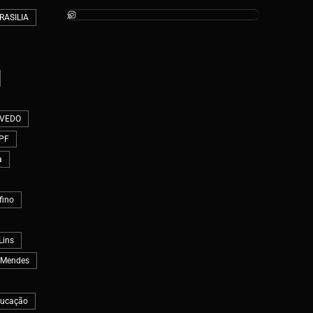
RASILIA
VEDO
PF
a
fino
Lins
 Mendes
ducação