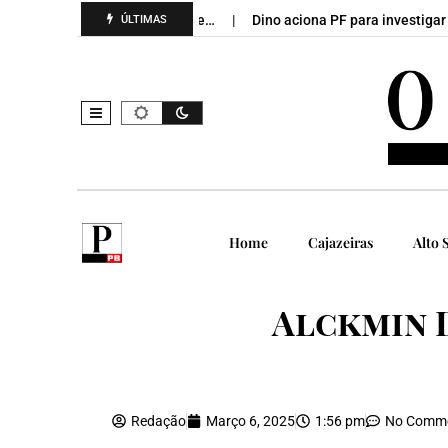
cas Ribeiro, João Azevêdo e…
Dino aciona PF para investigar ’em
ÚLTIMAS
Home
Cajazeiras
Alto 
Alckmin 
Redação
Março 6, 2025
1:56 pm
No Comm