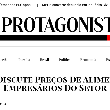
endas PIX’ após…
MPPB converte denúncia em Inquérito Civil e c
Sertão
Paraíba
Brasil
Política
Economia
Es
Discute Preços De Alim
Empresários Do Setor
ents