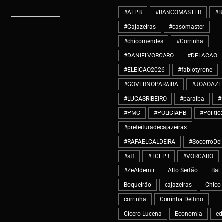
#ALPB
#BANCOMASTER
#B
#Cajazeiras
#casomaster
#chicomendes
#Corrinha
#DANIELVORCARO
#DELACAO
#ELEICAO2026
#fabiotyrone
#GOVERNOPARAIBA
#JOAOAZE
#LUCASRIBEIRO
#paraiba
#
#PMC
#POLICIAPB
#Politic
#prefeituradecajazeiras
#RAFAELCALDEIRA
#SocorroDel
#stf
#TCEPB
#VORCARO
#ZeAldemir
Alto Sertão
Bal 
Boqueirão
cajazeiras
Chico
corrinha
Corrinha Delfino
Cícero Lucena
Economia
e