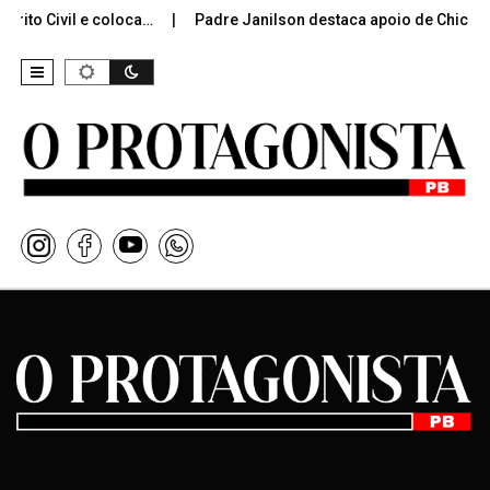
rito Civil e coloca…
Padre Janilson destaca apoio de Chico 