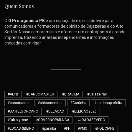
Quem Somos
O
O Protagonista PB
é um espaço de expressão livre para
comunicadores e formadores de opinião de Cajazeiras e do Alto
Sertão. Nosso compromisso é oferecer um contraponto à grande
imprensa, trazendo análises independentes e informações
checadas com rigor.
#ALPB
#BANCOMASTER
#BRASILIA
#Cajazeiras
#casomaster
#chicomendes
#Corrinha
#corrinhaprefeita
#DANIELVORCARO
#DELACAO
#ELEICAO2026
#fabiotyrone
#GOVERNOPARAIBA
#JOAOAZEVEDO
#LUCASRIBEIRO
#paraiba
#PF
#PMC
#POLICIAPB