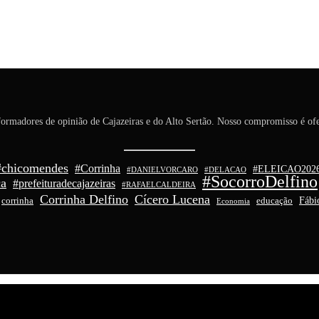
ormadores de opinião de Cajazeiras e do Alto Sertão. Nosso compromisso é ofe
#chicomendes
#Corrinha
#ELEICAO202
#DANIELVORCARO
#DELACAO
#SocorroDelfino
ca
#prefeituradecajazeiras
#RAFAELCALDEIRA
Corrinha Delfino
Cícero Lucena
Fábi
corrinha
educação
Economia