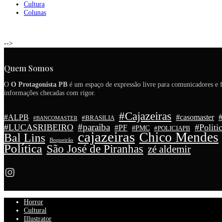
Cultura
Colunas
-->
Quem Somos
O
O Protagonista PB
é um espaço de expressão livre para comunicadores e f
informações checadas com rigor.
#Cajazeiras
#ALPB
#casomaster
#BRASILIA
#BANCOMASTER
#paraiba
#LUCASRIBEIRO
#Politi
#PF
#PMC
#POLICIAPB
cajazeiras
Chico Mendes
Bal Lins
Boqueirão
Política
São José de Piranhas
zé aldemir
Instagram
Horror
Cultural
Illustrator