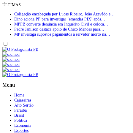
ÚLTIMAS
Coligação encabeçada por Lucas Ribeiro, João Azevêdo e…
Dino aciona PF para investigar ’emendas PIX’ após…
MPPB converte denúncia em Inquérito Civil e coloca…
Padre Janilson destaca apoio de Chico Mendes para…
MP investiga supostos pagamentos a servidor morto na…
Menu
Home
Cajazeiras
Alto Sertão
Paraíba
Brasil
Política
Economia
Esportes