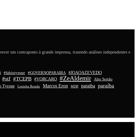
recer um contraponto à grande imprensa, trazendo análises independentes e
6
#JOAOAZEVEDO
#fabiotyrone
#GOVERNOPARAIBA
#ZeAldemir
#stf
#TCEPB
#VORCARO
Alto Sertão
paraíba
Marcos Eron
paraiba
o Tyrone
Leninha Romão
MDB